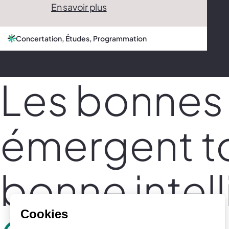
En savoir plus
Concertation, Études, Programmation
Les bonnes 
émergent t
bonne intel