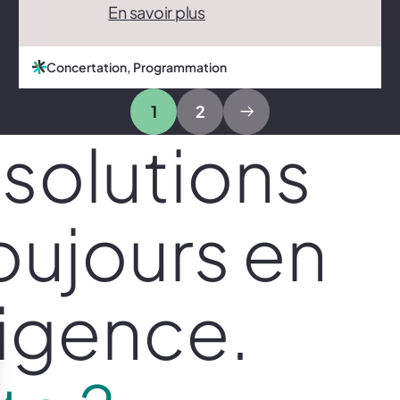
En savoir plus
Concertation, Programmation
1
2
solutions
oujours en
ligence.