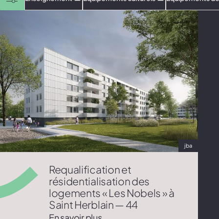
jba
Requalification et
résidentialisation des
logements « Les Nobels » à
Saint Herblain — 44
En savoir plus